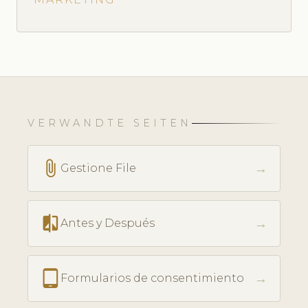
VERWANDTE SEITEN
attach_file
→
Gestione File
compare
→
Antes y Después
tablet_android
→
Formularios de consentimiento