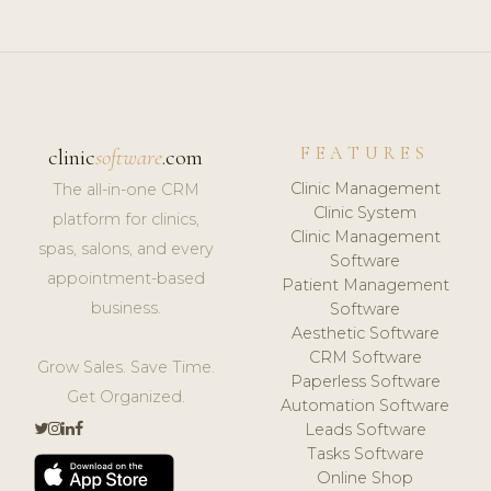
FEATURES
clinic
software
.com
Clinic Management
The all-in-one CRM
Clinic System
platform for clinics,
Clinic Management
spas, salons, and every
Software
appointment-based
Patient Management
business.
Software
Aesthetic Software
CRM Software
Grow Sales. Save Time.
Paperless Software
Get Organized.
Automation Software
Leads Software
Tasks Software
Online Shop