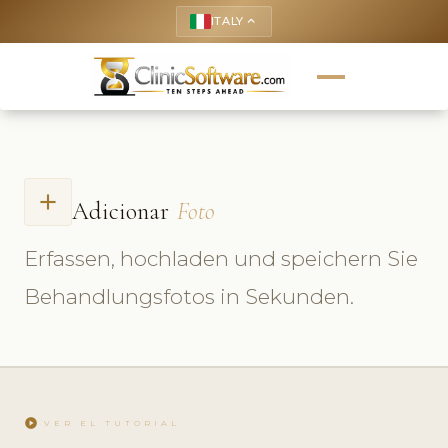
ITALY
keyboard_arrow_up
add
Adicionar
Foto
Erfassen, hochladen und speichern Sie
Behandlungsfotos in Sekunden.
play_circle
VER EL TUTORIAL