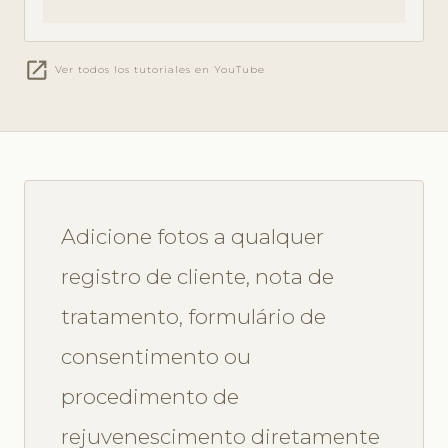
open_in_new
Ver todos los tutoriales en YouTube
Adicione fotos a qualquer
registro de cliente, nota de
tratamento, formulário de
consentimento ou
procedimento de
rejuvenescimento diretamente